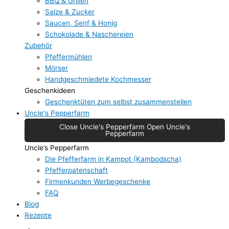
BBQ & Grillen
Salze & Zucker
Saucen, Senf & Honig
Schokolade & Naschereien
Zubehör
Pfeffermühlen
Mörser
Handgeschmiedete Kochmesser
Geschenkideen
Geschenktüten zum selbst zusammenstellen
Uncle's Pepperfarm
Close Uncle's Pepperfarm
Open Uncle's
Pepperfarm
Uncle’s Pepperfarm
Die Pfefferfarm in Kampot (Kambodscha)
Pfefferpatenschaft
Firmenkunden Werbegeschenke
FAQ
Blog
Rezepte