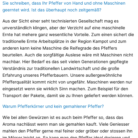
Sie schreiben, dass Ihr Pfeffer von Hand und ohne Maschinen
geerntet wird. Ist das überhaupt noch zeitgemäß?
Aus der Sicht einer seht technisierten Gesellschaft mag es
unverständlich klingen, aber der Verzicht auf eine maschinelle
Ernte hat mehere ganz wesentliche Vorteile. Zum einen sichert die
traditionelle Ernte Arbeitsplätze in der Region Kampot und zum
anderen kann keine Maschine die Reifegrade des Pfeffers
beurteilen. Auch die sorgfältige Auslese wäre mit Maschinen nicht
machbar. Hier Bedarf es das seit vielen Generationen gepflegte
Verständnis zur traditionellen Landwirtschaft und die große
Erfahrung unseres Pfefferbauern. Unsere außergewöhnliche
Pfefferqualität kommt nicht von ungefähr. Maschinen werden nur
eingesetzt wenn sie wirklich Sinn machen. Zum Beispiel für den
Transport der Pakete, damit sie zu Ihnen geliefert werden können.
Warum Pfefferkörner und kein gemahlener Pfeffer?
Wie bei allen Gewürzen ist es auch beim Pfeffer so, dass das
Aroma nachlässt wenn man sie gemahlen kauft. Viele Geniesser
mahlen den Pfeffer gerne mal feiner oder gröber oder stossen ihn
im Mörser leicht an. So kann man den Pfeffer ideal dosieren und