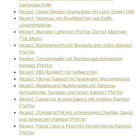
Cambodia Style
Rezept: Crispy Chicken Drumsticks mit Long Sweet Chili
Rezept: Hummus mit Röstkarotten und Kaffir-
Limettenblätter
Rezept: Würziger Limetten Pfeffer Dip mit Meersalz
(Tuk Meric)
Rezept: Kürbisgnocchi mit Bresaola und rotem Kampot
Pfeffer
Rezept: Tomatensalat mit Burrata und schwarzem
Kampot Pfeffer
Rezept: BBQ Kotelett mit Grillkarotten
Rezept: Farmer Gulasch mit knackigem Wurzelgemüse
Rezept: Mediterrane Nudelpfanne mit Salsiccia,
getrockneten Tomaten und rotem Kampot Pfeffer
Rezept: Carpaccio al pepe bianco mit weißem Kampot
Pfeffer
Rezept: Ofenkartoffel mit schmelzigem Cheddar, Speck
und schwarzem Kampot Pfeffer
Rezept: Pasta Cacio e Pepe mit fermentierten Kampot
Pfeffer