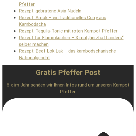
Pfeffer
Rezept: gebratene Asia Nudeln
Rezept: Amok – ein traditionelles Curry aus
Kambodscha
Rezept: Tequila-Tonic mit roten Kampot Pfeffer
Rezept für Flammkuchen – 3 mal „herzhaft anders“
selber machen
Rezept: Beef Lok Lak – das kambodschanische
Nationalgericht
Gratis Pfeffer Post
6 x im Jahr senden wir Ihnen Infos rund um unseren Kampot
Pfeffer.