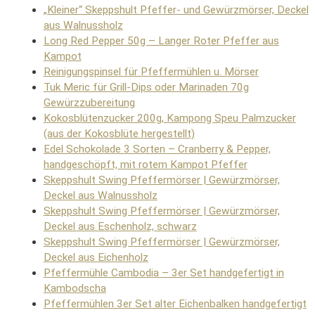
„Kleiner“ Skeppshult Pfeffer- und Gewürzmörser, Deckel
aus Walnussholz
Long Red Pepper 50g – Langer Roter Pfeffer aus
Kampot
Reinigungspinsel für Pfeffermühlen u. Mörser
Tuk Meric für Grill-Dips oder Marinaden 70g
Gewürzzubereitung
Kokosblütenzucker 200g, Kampong Speu Palmzucker
(aus der Kokosblüte hergestellt)
Edel Schokolade 3 Sorten – Cranberry & Pepper,
handgeschöpft, mit rotem Kampot Pfeffer
Skeppshult Swing Pfeffermörser | Gewürzmörser,
Deckel aus Walnussholz
Skeppshult Swing Pfeffermörser | Gewürzmörser,
Deckel aus Eschenholz, schwarz
Skeppshult Swing Pfeffermörser | Gewürzmörser,
Deckel aus Eichenholz
Pfeffermühle Cambodia – 3er Set handgefertigt in
Kambodscha
Pfeffermühlen 3er Set alter Eichenbalken handgefertigt