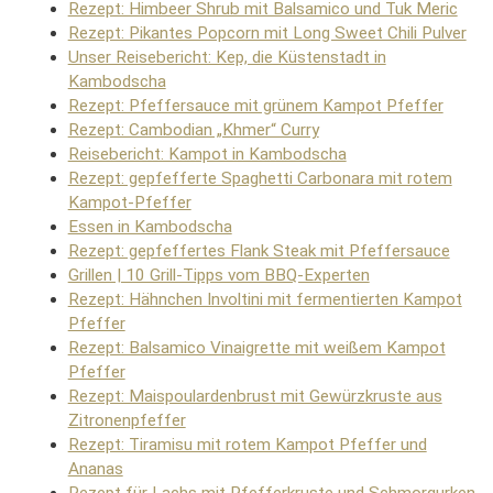
Rezept: Himbeer Shrub mit Balsamico und Tuk Meric
Rezept: Pikantes Popcorn mit Long Sweet Chili Pulver
Unser Reisebericht: Kep, die Küstenstadt in
Kambodscha
Rezept: Pfeffersauce mit grünem Kampot Pfeffer
Rezept: Cambodian „Khmer“ Curry
Reisebericht: Kampot in Kambodscha
Rezept: gepfefferte Spaghetti Carbonara mit rotem
Kampot-Pfeffer
Essen in Kambodscha
Rezept: gepfeffertes Flank Steak mit Pfeffersauce
Grillen | 10 Grill-Tipps vom BBQ-Experten
Rezept: Hähnchen Involtini mit fermentierten Kampot
Pfeffer
Rezept: Balsamico Vinaigrette mit weißem Kampot
Pfeffer
Rezept: Maispoulardenbrust mit Gewürzkruste aus
Zitronenpfeffer
Rezept: Tiramisu mit rotem Kampot Pfeffer und
Ananas
Rezept für Lachs mit Pfefferkruste und Schmorgurken