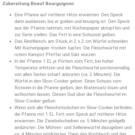
Zubereitung Boeuf Bourguignon
Eine Pfanne auf mittlerer Hitze erwärmen. Den Speck
darin auslassen, bis er golden und knusprig ist. Den Speck
aus der Pfanne nehmen, mit Küchenpapier abtupften und
zur Seite stellen. Das Fett in eine Schüssel gießen.
Das Rindfleisch, am Stück, in 2 x 2 cm Würfel schneiden.
Mit Küchenpapier trocken tupfen. Die Fleischwürfel mit
rotem Kampot Pfeffer und Salz würzen.
In der Pfanne 1 EL je Portion vom Fett, bei hoher
Temperatur erhitzen und die Fleischwürfel portionsmäßig
von allen Seiten scharf anbraten (ca. 2 Minuten). Die
Würfel in den Slow-Cooker geben. Einen Schuss vom
Rotwein in die Pfanne gießen, den Bratensatz lösen und
aufkochen lassen. Diesen Sud über die Fleischwürfel im
Slow-Cooker gießen.
Wenn sich alle Fleischstückchen im Slow-Cooker befinden,
die Pfanne mit 1 EL Fett vom Speck auf mittlerer Hitze
erwärmen. Die Zwiebelscheiben ca. 5 Minuten goldgelb
andünsten. Die Möhren- und Selleriewürfel dazugeben und
ca. 4 Minuten mitdünsten. Dann den Knoblauch und das