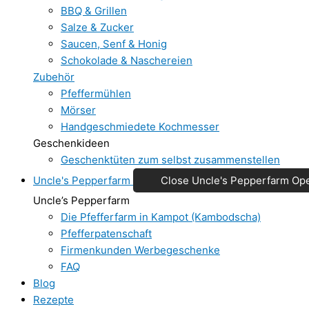
BBQ & Grillen
Salze & Zucker
Saucen, Senf & Honig
Schokolade & Naschereien
Zubehör
Pfeffermühlen
Mörser
Handgeschmiedete Kochmesser
Geschenkideen
Geschenktüten zum selbst zusammenstellen
Uncle's Pepperfarm
Close Uncle's Pepperfarm
Ope
Uncle’s Pepperfarm
Die Pfefferfarm in Kampot (Kambodscha)
Pfefferpatenschaft
Firmenkunden Werbegeschenke
FAQ
Blog
Rezepte