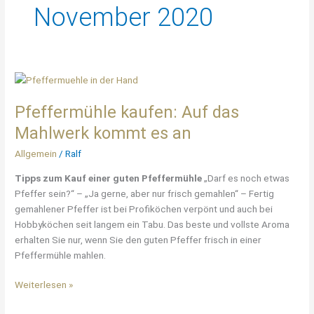
November 2020
Pfeffermühle
kaufen:
Pfeffermühle kaufen: Auf das
Auf
das
Mahlwerk kommt es an
Mahlwerk
Allgemein
/
Ralf
kommt
es
Tipps zum Kauf einer guten Pfeffermühle
„Darf es noch etwas
an
Pfeffer sein?“ – „Ja gerne, aber nur frisch gemahlen“ – Fertig
gemahlener Pfeffer ist bei Profiköchen verpönt und auch bei
Hobbyköchen seit langem ein Tabu. Das beste und vollste Aroma
erhalten Sie nur, wenn Sie den guten Pfeffer frisch in einer
Pfeffermühle mahlen.
Weiterlesen »