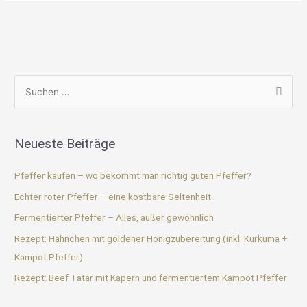
S
u
c
Neueste Beiträge
h
e
Pfeffer kaufen – wo bekommt man richtig guten Pfeffer?
n
Echter roter Pfeffer – eine kostbare Seltenheit
n
Fermentierter Pfeffer – Alles, außer gewöhnlich
a
Rezept: Hähnchen mit goldener Honigzubereitung (inkl. Kurkuma +
c
Kampot Pfeffer)
h
Rezept: Beef Tatar mit Kapern und fermentiertem Kampot Pfeffer
: